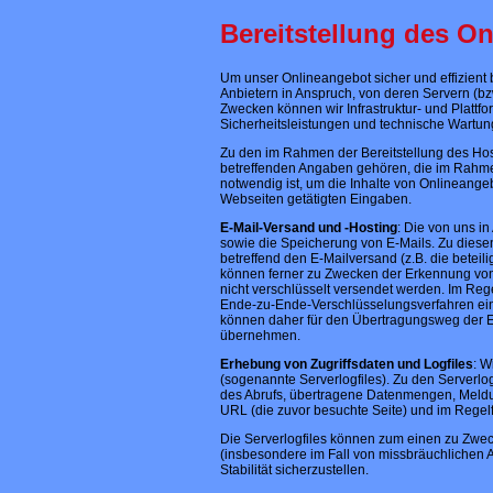
Bereitstellung des 
Um unser Onlineangebot sicher und effizient
Anbietern in Anspruch, von deren Servern (b
Zwecken können wir Infrastruktur- und Platt
Sicherheitsleistungen und technische Wartu
Zu den im Rahmen der Bereitstellung des Ho
betreffenden Angaben gehören, die im Rahme
notwendig ist, um die Inhalte von Onlineang
Webseiten getätigten Eingaben.
E-Mail-Versand und -Hosting
: Die von uns 
sowie die Speicherung von E-Mails. Zu dies
betreffend den E-Mailversand (z.B. die beteil
können ferner zu Zwecken der Erkennung von S
nicht verschlüsselt versendet werden. Im Reg
Ende-zu-Ende-Verschlüsselungsverfahren ein
können daher für den Übertragungsweg der 
übernehmen.
Erhebung von Zugriffsdaten und Logfiles
: W
(sogenannte Serverlogfiles). Zu den Serverl
des Abrufs, übertragene Datenmengen, Meldun
URL (die zuvor besuchte Seite) und im Regel
Die Serverlogfiles können zum einen zu Zwec
(insbesondere im Fall von missbräuchlichen 
Stabilität sicherzustellen.