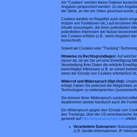
Als "Cookies“ werden kleine Dateien bezeichn
Angaben gespeichert werden. Zu den Angaben 
die Stelle, an der ein Video geschaut wurde, 
Cookies werden im Regelfall auch dann einges
Nutzen von Funktionen etc.) auf einzelnen We
Inhalte anzuzeigen, die ihren potentiellen In
potentiellen Interessen der Nutzer bezeichnet
wie Cookies erfüllen (z.B., wenn Angaben d
bezeichnet).
Soweit wir Cookies oder "Tracking"-Technolog
Hinweise zu Rechtsgrundlagen:
Auf welcher
davon ab, ob wir Sie um eine Einwilligung bitt
Verarbeitung Ihrer Daten die erklärte Einwill
berechtigten Interessen (z.B. an einem betri
wenn der Einsatz von Cookies erforderlich ist
Widerruf und Widerspruch (Opt-Out):
Unabhä
erfolgt, haben Sie jederzeit die Möglichkeit, 
Technologien zu widersprechen (zusammenfas
Sie können Ihren Widerspruch zunächst mittel
deaktivieren (wobei hierdurch auch die Funk
Ein Widerspruch gegen den Einsatz von Cookie
des Trackings, über die US-amerikanische Se
generell auf
http://optout.aboutads.info
erklärt
Verarbeitete Datenarten:
Nutzungsdat
(z.B. Geräte-Informationen, IP-Adresse