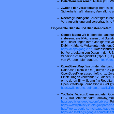
Betroffene Personen:
Nutzer (z.B. W
Zwecke der Verarbeitung:
Bereitstell
Sicherheitsmaßnahmen, Verwaltung u
Rechtsgrundlagen:
Berechtigte Interes
Vertragserfüllung und vorvertragliche A
Eingesetzte Dienste und Diensteanbieter:
Google Maps:
Wir binden die Landkar
insbesondere IP-Adressen und Standor
der Einstellungen ihrer Mobilgeräte v
Dublin 4, Irland, Mutterunternehmen:
https://maps.google.de
; Datenschutze
bei Verarbeitung von Daten in den US
Widerspruchsmöglichkeit (Opt-Out): O
von Werbeeinblendungen:
https://ad
OpenStreetMap:
Wir binden die Land
Database Lizenz (ODbL) durch die O
OpenStreetMap ausschließlich zu Zwe
Einstellungen verwendet. Zu diesen D
ohne deren Einwilligung (im Regelfall
OpenStreetMap Foundation (OSMF); 
https://wiki.openstreetmap.org/wiki/Pr
YouTube:
Videos; Dienstanbieter: Goo
LLC, 1600 Amphitheatre Parkway, Mou
https://policies.google.com/privacy
; P
https://www.privacyshield.gov/partic
http://tools.google.com/dlpage/gaopto
https://adssettings.google.com/authen