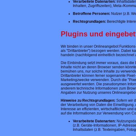
Verarbeitete Datenarten:
Inhaltsdaten
Inhalten, Zugriffszeiten), Meta-/Komm
Betroffene Personen:
Nutzer (z.B. W
Rechtsgrundlagen:
Berechtigte Interes
Plugins und eingebet
Wir binden in unser Onlineangebot Funktions-
als "Drittanbieter”) bezogen werden. Dabei k
handeln (nachfolgend einheitlich bezeichnet al
Die Einbindung setzt immer voraus, dass die D
Inhalte nicht an deren Browser senden könnten.
bemühen uns, nur solche Inhalte zu verwenden
Drittanbieter können ferner sogenannte Pixel-
Marketingzwecke verwenden. Durch die "Pixel
ausgewertet werden. Die pseudonymen Inform
anderem technische Informationen zum Brows
Angaben zur Nutzung unseres Onlineangebote
Hinweise zu Rechtsgrundlagen:
Sofern wir d
der Verarbeitung von Daten die Einwilligung.
Interesse an effizienten, wirtschaftlichen u
auf die Informationen zur Verwendung von Co
Verarbeitete Datenarten:
Nutzungsdat
(z.B. Geräte-Informationen, IP-Adress
Inhaltsdaten (z.B. Texteingaben, Fotog